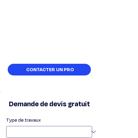
votre charpente à Royan et
en Charente-Maritime
Un doute sur la santé de votre
charpente? Contactez Stan
Chasagrande pour une inspection et un
devis de traitement. Une intervention
rapide pour protéger votre patrimoine
durablement.
CONTACTER UN PRO
Demande de devis gratuit
Type de travaux