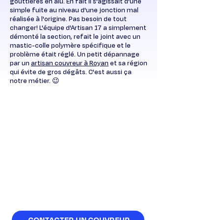
gouttières en alu. En fait il s'agissait d'une
simple fuite au niveau d'une jonction mal
réalisée à l'origine. Pas besoin de tout
changer! L'équipe d'Artisan 17 a simplement
démonté la section, refait le joint avec un
mastic-colle polymère spécifique et le
problème était réglé. Un petit dépannage
par un
artisan couvreur à Royan
et sa région
qui évite de gros dégâts. C'est aussi ça
notre métier. 😉
Contactez votre artisan
couvreur à Saint-Palais-
sur-Mer
Un projet? Une simple question? Stan
Chasagrande et son équipe sont à
votre disposition pour tout besoin en
couverture. Obtenez un devis détaillé
et gratuit pour vos travaux.
CONTACTER UN COUVREUR