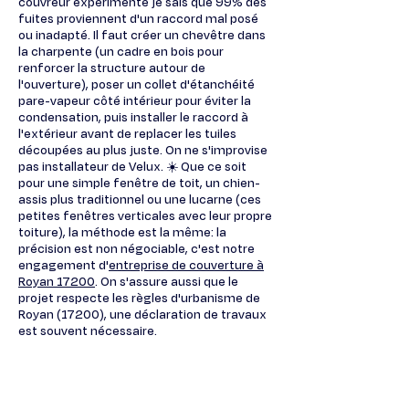
couvreur expérimenté je sais que 99% des
fuites proviennent d'un raccord mal posé
ou inadapté. Il faut créer un chevêtre dans
la charpente (un cadre en bois pour
renforcer la structure autour de
l'ouverture), poser un collet d'étanchéité
pare-vapeur côté intérieur pour éviter la
condensation, puis installer le raccord à
l'extérieur avant de replacer les tuiles
découpées au plus juste. On ne s'improvise
pas installateur de Velux. ☀️ Que ce soit
pour une simple fenêtre de toit, un chien-
assis plus traditionnel ou une lucarne (ces
petites fenêtres verticales avec leur propre
toiture), la méthode est la même: la
précision est non négociable, c'est notre
engagement d'
entreprise de couverture à
Royan 17200
. On s'assure aussi que le
projet respecte les règles d'urbanisme de
Royan (17200), une déclaration de travaux
est souvent nécessaire.
Votre projet de fenêtre de