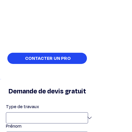
toit à Royan et en
Charente-Maritime
Envie de lumière? Stan Chasagrande
installe vos Velux et lucarnes avec une
expertise qui garantit une étanchéité
parfaite. Profitez de nos conseils et de
nos tarifs compétitifs.
CONTACTER UN PRO
Demande de devis gratuit
Type de travaux
Prénom